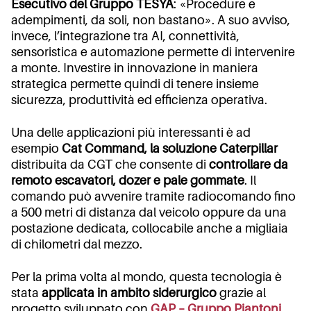
Esecutivo del Gruppo TESYA
: «Procedure e
adempimenti, da soli, non bastano». A suo avviso,
invece, l’integrazione tra AI, connettività,
sensoristica e automazione permette di intervenire
a monte. Investire in innovazione in maniera
strategica permette quindi di tenere insieme
sicurezza, produttività ed efficienza operativa.
Una delle applicazioni più interessanti è ad
esempio
Cat Command, la soluzione Caterpillar
distribuita da CGT che consente di
controllare da
remoto escavatori, dozer e pale gommate
. Il
comando può avvenire tramite radiocomando fino
a 500 metri di distanza dal veicolo oppure da una
postazione dedicata, collocabile anche a migliaia
di chilometri dal mezzo.
Per la prima volta al mondo, questa tecnologia è
stata
applicata in ambito siderurgico
grazie al
progetto sviluppato con
GAP – Gruppo Piantoni
,