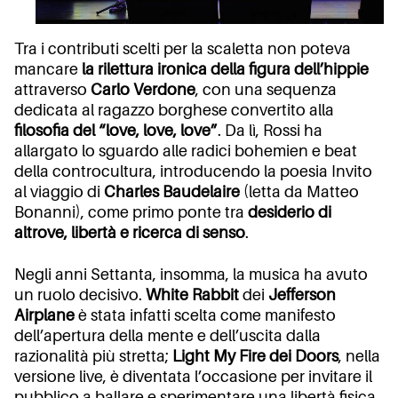
Tra i contributi scelti per la scaletta non poteva
mancare
la rilettura ironica della figura dell’hippie
attraverso
Carlo Verdone
, con una sequenza
dedicata al ragazzo borghese convertito alla
filosofia del “love, love, love”
. Da lì, Rossi ha
allargato lo sguardo alle radici bohemien e beat
della controcultura, introducendo la poesia Invito
al viaggio di
Charles Baudelaire
(letta da Matteo
Bonanni), come primo ponte tra
desiderio di
altrove, libertà e ricerca di senso
.
Negli anni Settanta, insomma, la musica ha avuto
un ruolo decisivo.
White Rabbit
dei
Jefferson
Airplane
è stata infatti scelta come manifesto
dell’apertura della mente e dell’uscita dalla
razionalità più stretta;
Light My Fire dei Doors
, nella
versione live, è diventata l’occasione per invitare il
pubblico a ballare e sperimentare una libertà fisica,