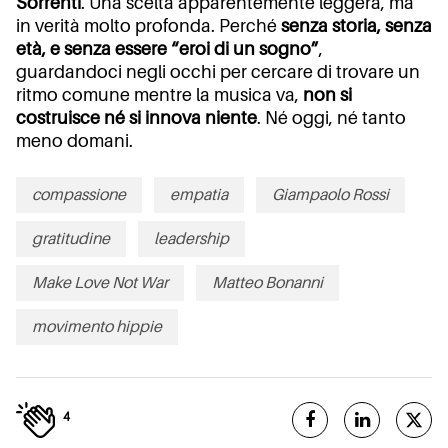
Sorrenti
. Una scelta apparentemente leggera, ma
in verità molto profonda. Perché
senza storia, senza
età, e senza essere “eroi di un sogno”
,
guardandoci negli occhi per cercare di trovare un
ritmo comune mentre la musica va,
non si
costruisce né si innova niente
. Né oggi, né tanto
meno domani.
compassione
empatia
Giampaolo Rossi
gratitudine
leadership
Make Love Not War
Matteo Bonanni
movimento hippie
4