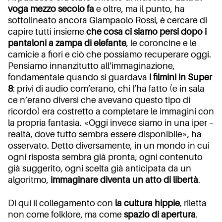
voga mezzo secolo fa
e oltre, ma il punto, ha
sottolineato ancora Giampaolo Rossi, è cercare di
capire tutti insieme
che cosa ci siamo persi dopo i
pantaloni a zampa di elefante
, le coroncine e le
camicie a fiori e ciò che possiamo recuperare oggi.
Pensiamo innanzitutto all’immaginazione,
fondamentale quando si guardava
i filmini in Super
8
: privi di audio com’erano, chi l’ha fatto (e in sala
ce n’erano diversi che avevano questo tipo di
ricordo) era costretto a completare le immagini con
la propria fantasia. «Oggi invece siamo in una iper –
realtà, dove tutto sembra essere disponibile», ha
osservato. Detto diversamente, in un mondo in cui
ogni risposta sembra già pronta, ogni contenuto
già suggerito, ogni scelta già anticipata da un
algoritmo,
immaginare diventa un atto di libertà
.
Di qui il collegamento con
la cultura hippie
, riletta
non come folklore, ma come
spazio di apertura
.