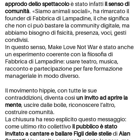
approdo dello spettacolo
è stato infatti
il senso di
comunità
. «Siamo animali sociali», ha rimarcato il
founder di Fabbrica di Lampadine, il che significa
che non ci può bastare la community digitale, ma
abbiamo bisogno di fisicità, presenza, voci, gesti
condivisi.
In questo senso,
Make Love Not War
è stato anche
un esperimento coerente con la filosofia di
Fabbrica di Lampadine: usare teatro, musica,
racconto e partecipazione per fare formazione
manageriale in modo diverso.
Il movimento hippie, con tutte le sue
contraddizioni, diventa così
un invito ad aprire la
mente
, uscire dalle bolle, riconoscere l’altro,
costruire comunità.
La chiusura ha reso esplicito questo messaggio:
come ultimo rito collettivo
il pubblico è stato
invitato a cantare e ballare
Figli delle stelle
di
Alan