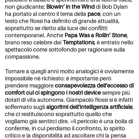
non giudicante;
Blowin’ in the Wind
di Bob Dylan
ha portato al centro il tema della
pace
, con un
testo che Rossi ha definito di grande attualità,
soprattutto se riletto alla luce dei conflitti
contemporanei. Anche
Papa Was a Rollin’ Stone
,
brano reso celebre dai
Temptations
, è entrato nello
spettacolo come sottofondo per ragionare sulla
compassione.
Tornare a quegli anni molto analogici è ovviamente
impossibile né richiesto: è importante però
prendere maggiore
consapevolezza dell’eccesso di
comfort cui ci spingono i nostri device
sempre più
dotati di vita autonoma. Giampaolo Rossi si è infatti
soffermato sugli
algoritmi dell’intelligenza artificiale
,
che ci restituiscono soprattutto quello che
vogliamo già sentirci dire. «Il pericolo è una bolla di
conferme, in cui perdiamo il confronto, lo spirito
critico e la disponibilità ad ascoltare chi la pensa