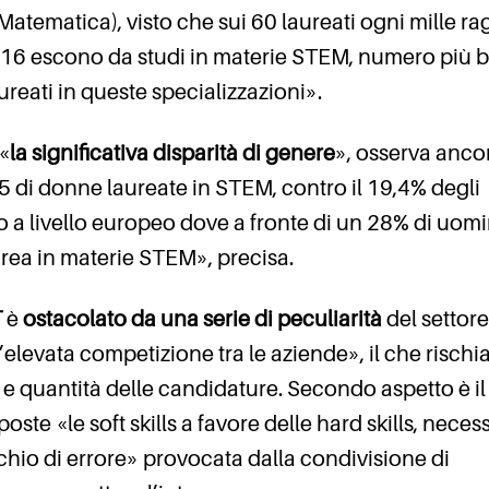
atematica), visto che sui 60 laureati ogni mille ra
lo 16 escono da studi in materie STEM, numero più 
ureati in queste specializzazioni».
«
la significativa disparità di genere
», osserva anco
35 di donne laureate in STEM, contro il 19,4% degli
 a livello europeo dove a fronte di un 28% di uomi
urea in materie STEM», precisa.
T
è
ostacolato da una serie di peculiarità
del settore
’elevata competizione tra le aziende», il che rischia
ità e quantità delle candidature. Secondo aspetto è il
ste «le soft skills a favore delle hard skills, neces
ischio di errore» provocata dalla condivisione di