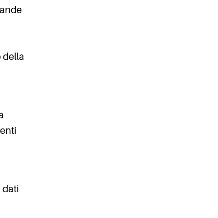
mande
o della
a
lenti
 dati