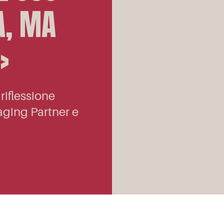
A, MA
»
riflessione
ging Partner e