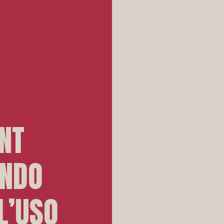
ENT
ONDO
L’USO