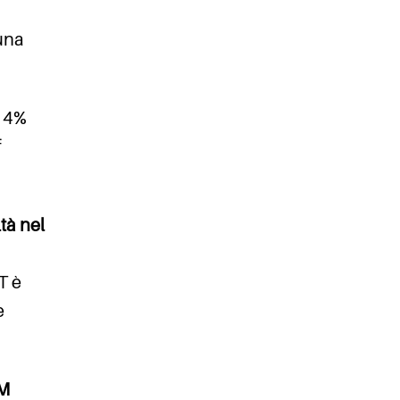
una
l 4%
f
ltà nel
T è
e
EM