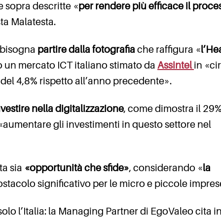
e sopra descritte «
per
rendere più efficace il proce
sta Malatesta.
, bisogna
partire dalla fotografia
che raffigura «
l’He
o un mercato ICT italiano stimato da
Assintel
in «ci
 del 4,8% rispetto all’anno precedente».
vestire nella digitalizzazione
, come dimostra il 29%
aumentare gli investimenti in questo settore nel
ta sia
«opportunità che sfide»
, considerando «
la
 ostacolo significativo per le micro e piccole impres
lo l’Italia: la Managing Partner di EgoValeo cita in