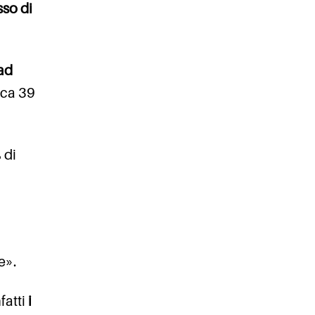
sso di
ad
rca 39
 di
e».
fatti
i