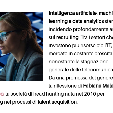
Intelligenza artificiale, mach
learning e data analytics
sta
incidendo profondamente 
sul
recruiting
. Tra i settori ch
investono più risorse c’è
l’IT
mercato in costante crescita
nonostante la stagnazione
generale delle telecomunica
Da una premessa del genere
la riflessione di
Fabiana Mala
eo
, la società di head hunting nata nel 2010 per
g nei processi di
talent acquisition
.