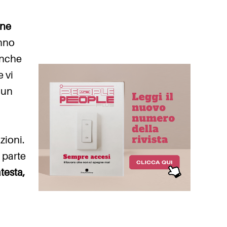
ine
nno
anche
e vi
, un
zioni.
 parte
testa,