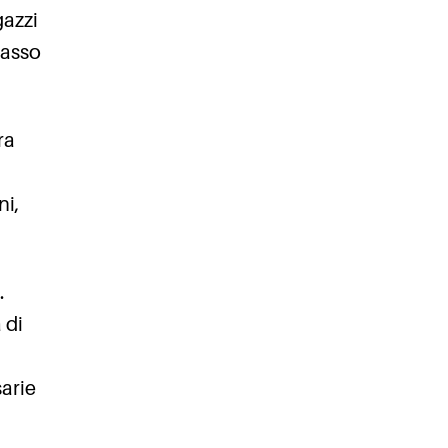
gazzi
basso
ra
ni,
.
 di
sarie