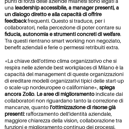
punti di forza delle aziende milanesi sono legati a
una
leadership accessibile, a manager presenti, a
un dialogo diretto e alla capacità di offrire
feedback
frequenti. Questo si traduce, per i
collaboratori, nella percezione di poter contare su
fiducia, autonomia e strumenti concreti di welfare
.
Tra questi rientrano smart working non negoziato,
benefit aziendali e ferie o permessi retribuiti extra.
«La chiave dell’ottimo clima organizzativo che si
respira nelle aziende best workplaces di Milano è la
capacità del management di queste organizzazioni
di ereditare modelli organizzativi tipici delle start-up
o scale-up nordeuropee o californiane»,
spiega
ancora Zollo
.
Le aree di miglioramento
indicate dai
collaboratori non riguardano tanto la correzione di
mancanze, quanto
l’ottimizzazione di risorse già
presenti:
rafforzamento dell’identità aziendale,
maggiore chiarezza della vision, collaborazione tra
funzioni e miglioramento continuo dei processi.