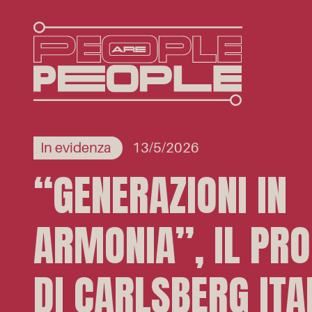
In evidenza
13/5/2026
“GENERAZIONI IN
ARMONIA”, IL PR
DI CARLSBERG ITA