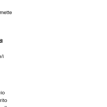
rmette
di
/i
a
cio
rito