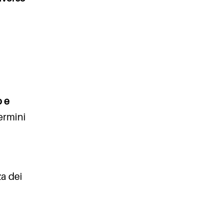
 e
ermini
za dei