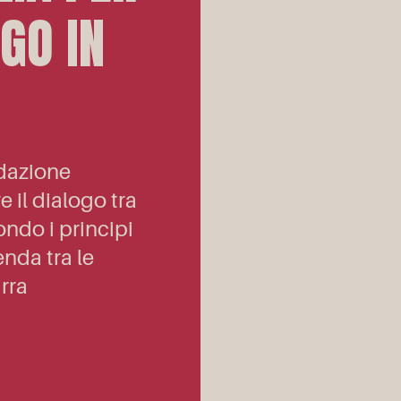
GO IN
ndazione
e il dialogo tra
ondo i principi
nda tra le
irra