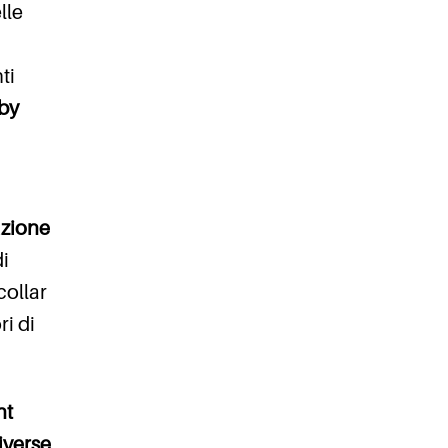
lle
ti
by
azione
di
collar
ri di
nt
iverse