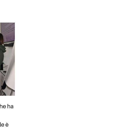
che ha
le è