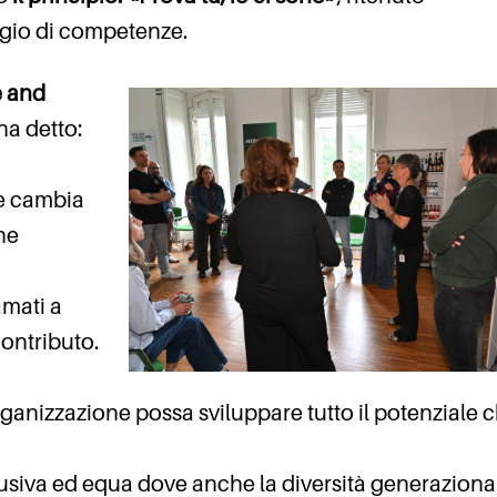
ggio di competenze.
e and
 ha detto:
he cambia
he
amati a
contributo.
rganizzazione possa sviluppare tutto il potenziale 
clusiva ed equa dove anche la diversità generaziona