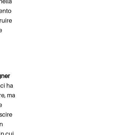
nella
mento
ruire
e
gner
ci ha
re, ma
e
scire
un
in cui