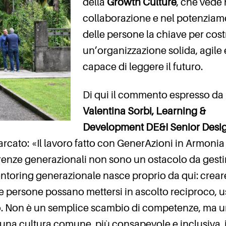
della
Growth Culture
, che vede 
collaborazione e nel potenzia
delle persone la chiave per cost
un’organizzazione solida, agile 
capace di leggere il futuro.
Di qui il commento espresso da
Valentina Sorbi, Learning &
Development DE&I Senior Desi
rcato: «Il lavoro fatto con GenerAzioni in Armonia 
erenze generazionali non sono un ostacolo da gesti
mentoring generazionale nasce proprio da qui: crear
le persone possano mettersi in ascolto reciproco, u
vo. Non è un semplice scambio di competenze, ma 
una cultura comune, più consapevole e inclusiva, 