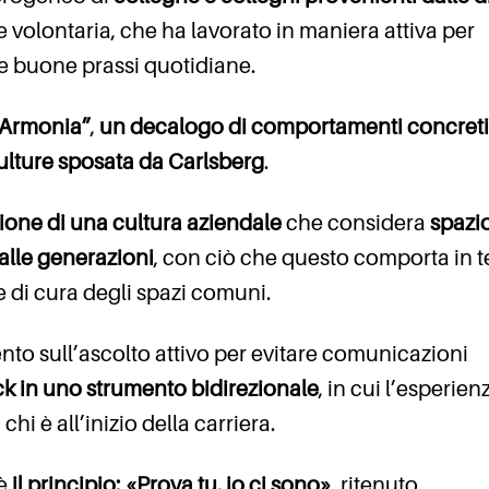
e volontaria, che ha lavorato in maniera attiva per
e buone prassi quotidiane.
 Armonia”
,
un decalogo di comportamenti concreti
lture sposata da Carlsberg
.
ione di una cultura aziendale
che considera
spazio
alle generazioni
, con ciò che questo comporta in t
 e di cura degli spazi comuni.
ento sull’ascolto attivo per evitare comunicazioni
ck in uno strumento bidirezionale
, in cui l’esperien
hi è all’inizio della carriera.
è
il principio: «Prova tu, io ci sono»
, ritenuto