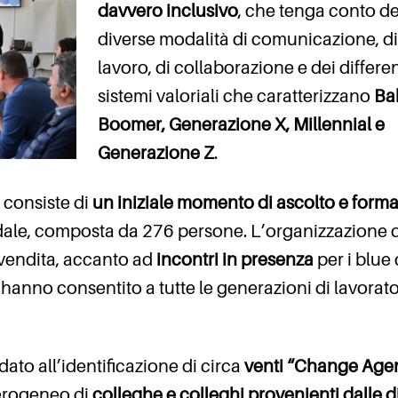
davvero inclusivo
, che tenga conto de
diverse modalità di comunicazione, di
lavoro, di collaborazione e dei differen
sistemi valoriali che caratterizzano
Ba
Boomer, Generazione X, Millennial e
Generazione Z
.
o consiste di
un iniziale momento di ascolto e form
ndale, composta da 276 persone. L’organizzazione 
a vendita, accanto ad
incontri in presenza
per i blue 
hanno consentito a tutte le generazioni di lavorato
to all’identificazione di circa
venti “Change Age
terogeneo di
colleghe e colleghi provenienti dalle d