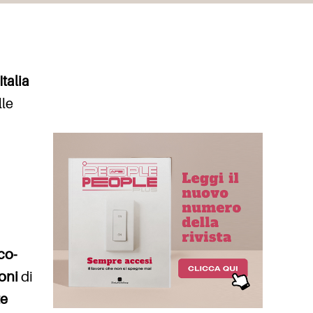
talia
lle
co-
ioni
di
te