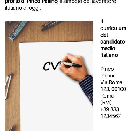
profilo di Pinco Pallino
, il simbolo del lavoratore
italiano di oggi.
Il
curriculum
del
candidato
medio
italiano
Pinco
Pallino
Via Roma
123, 00100
Roma
(RM)
+39 333
1234567