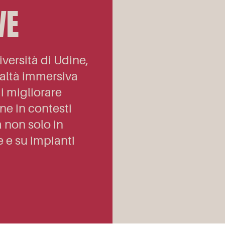
VE
versità di Udine,
ealtà immersiva
i migliorare
ne in contesti
a non solo in
 e su impianti