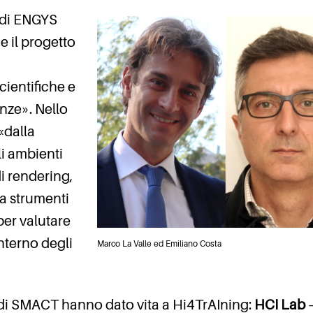
 di ENGYS
 il progetto
ientifiche e
nze». Nello
 «dalla
i ambienti
di rendering,
 a strumenti
er valutare
nterno degli
Marco La Valle ed Emiliano Costa
a di SMACT hanno dato vita a Hi4TrAIning:
HCI Lab