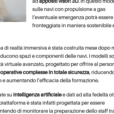
ad
appositi visori 3D
. In questo mod
sulle navi con propulsione a gas
l’eventuale emergenza potrà essere
fronteggiata in maniera sostenibile 
orma di realtà immersiva è stata costruita mese dopo
roducono spazi e componenti delle navi. I modelli s
ltà virtuale avanzato, progettato per offrire al perso
 operative complesse in totale sicurezza
, riducendo
e aumentando l’efficacia della formazione.
ate su
intelligenza artificiale
e dati ad alta fedeltà o
 piattaforma è stata infatti progettata per essere
tendo di monitorare la preparazione dello staff tr