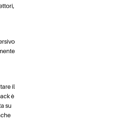
ttori,
ersivo
amente
are il
back è
ta su
anche