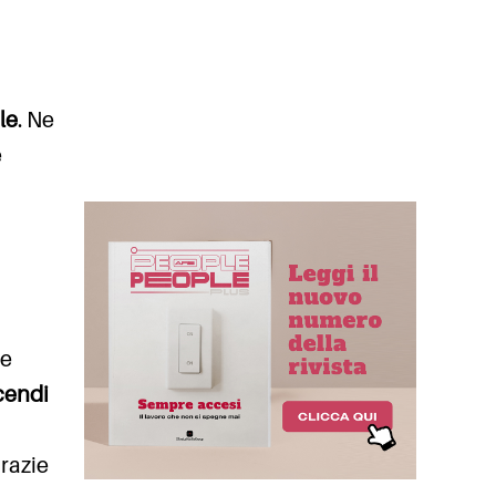
le
. Ne
e
re
cendi
razie