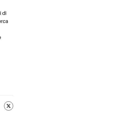
i di
cerca
i
e