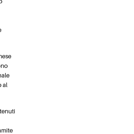
o
e
 mese
ono
nale
 al
ttenuti
amite