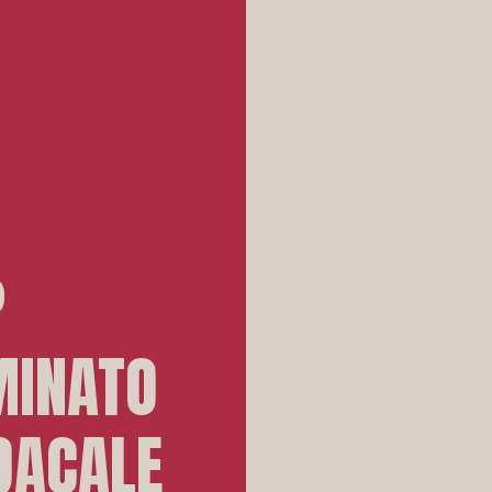
P
MINATO
DACALE