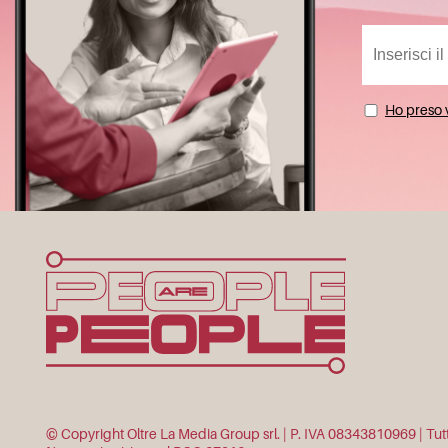
Ho preso v
© Copyright Oltre La Media Group srl. | P. IVA 08343810969 | Tutti i 