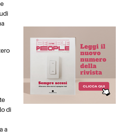
 e
tudi
na
tero
te
lo di
a a