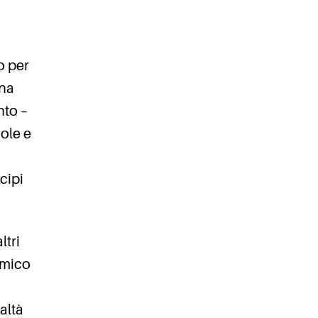
o per
una
nto –
ole e
cipi
ltri
amico
altà