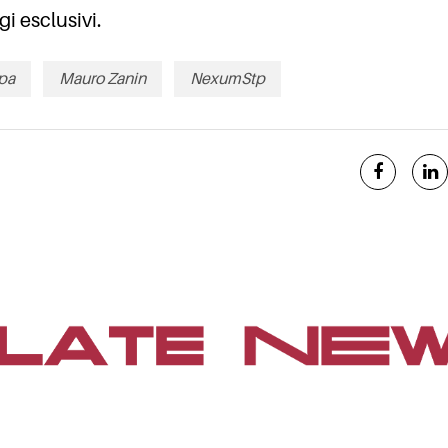
i esclusivi.
pa
Mauro Zanin
NexumStp