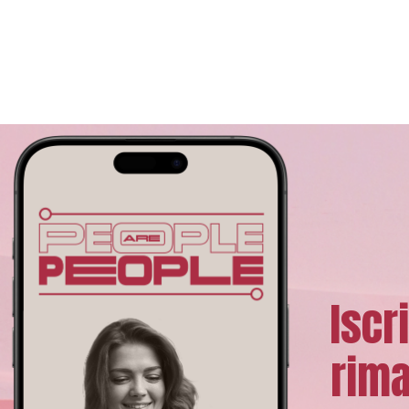
Iscr
rima