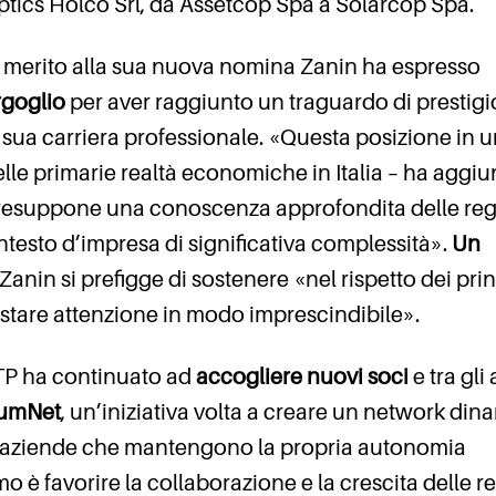
ptics Holco Srl, da Assetcop Spa a Solarcop Spa.
n merito alla sua nuova nomina Zanin ha espresso
rgoglio
per aver raggiunto un traguardo di prestigi
 sua carriera professionale. «Questa posizione in 
lle primarie realtà economiche in Italia – ha aggiu
resuppone una conoscenza approfondita delle reg
ntesto d’impresa di significativa complessità».
Un
Zanin si prefigge di sostenere «nel rispetto dei prin
stare attenzione in modo imprescindibile».
TP ha continuato ad
accogliere nuovi soci
e tra gli a
xumNet
, un’iniziativa volta a creare un network din
 e aziende che mantengono la propria autonomia
o è favorire la collaborazione e la crescita delle re