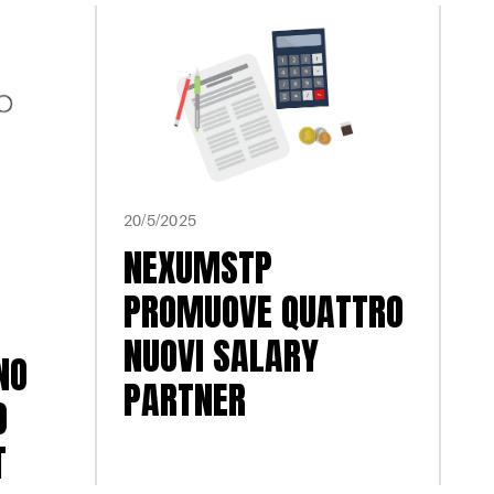
20/5/2025
NEXUMSTP
PROMUOVE QUATTRO
NUOVI SALARY
NO
PARTNER
O
T