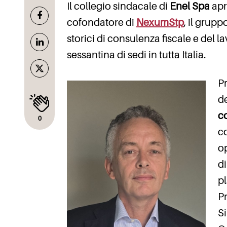
Il collegio sindacale di
Enel Spa
apr
cofondatore di
NexumStp
, il grupp
storici di consulenza fiscale e del la
sessantina di sedi in tutta Italia.
Pr
d
c
0
co
op
di
pl
Pr
Si