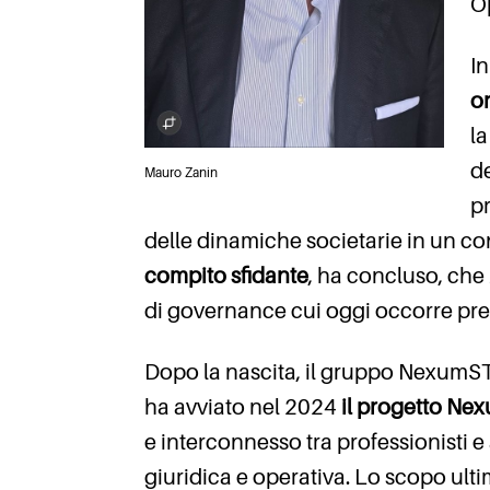
O
I
o
la
de
Mauro Zanin
p
delle dinamiche societarie in un co
compito sfidante
, ha concluso, che 
di governance cui oggi occorre pre
Dopo la nascita, il gruppo NexumS
ha avviato nel 2024
il progetto Ne
e interconnesso tra professionisti
giuridica e operativa. Lo scopo ultim