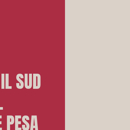
 IL SUD
L
E PESA