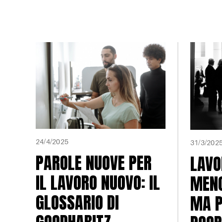
24/4/2025
31/3/202
PAROLE NUOVE PER
LAVO
IL LAVORO NUOVO: IL
MENO
GLOSSARIO DI
MA P