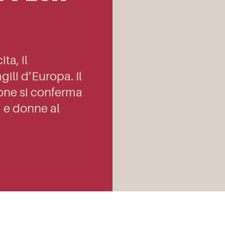
ta, il
ili d’Europa. Il
ione si conferma
i e donne al