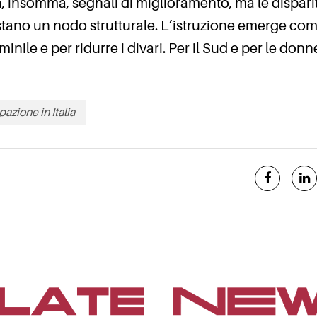
a, insomma, segnali di miglioramento, ma le dispari
 restano un nodo strutturale. L’istruzione emerge co
inile e per ridurre i divari. Per il Sud e per le donn
azione in Italia