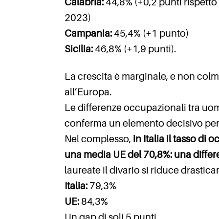
Calabria:
44,8% (+0,2 punti rispetto 
2023)
Campania:
45,4% (+1 punto)
Sicilia:
46,8% (+1,9 punti).
La crescita è marginale, e non colma
all’Europa.
Le differenze occupazionali tra uomi
conferma un elemento decisivo per 
Nel complesso,
in Italia il tasso d
una media UE del 70,8%: una differe
laureate il divario si riduce drastic
Italia:
79,3%
UE:
84,3%
Un gap di soli 5 punti.