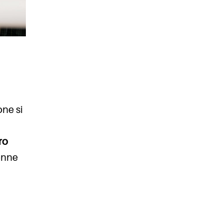
one si
ro
donne