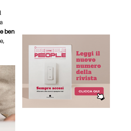
l
ra
ue ben
e,