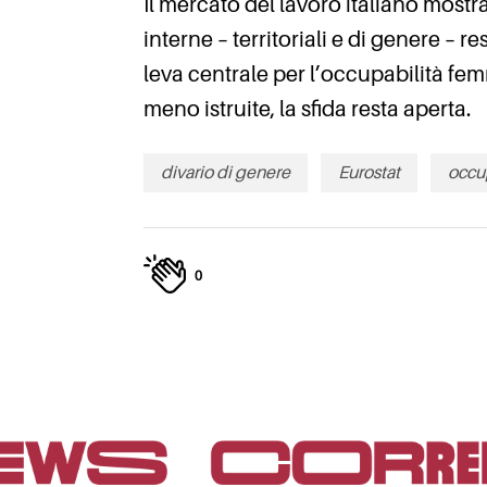
Il mercato del lavoro italiano mostr
interne – territoriali e di genere –
leva centrale per l’occupabilità femm
meno istruite, la sfida resta aperta.
divario di genere
Eurostat
occup
0