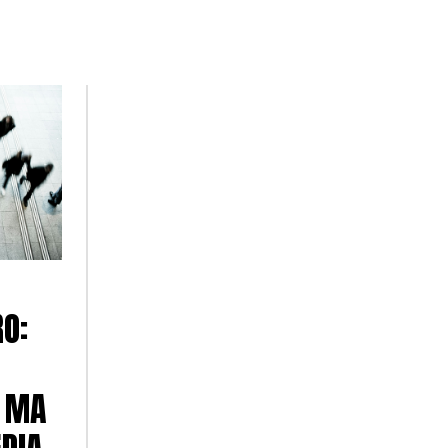
RO:
, MA