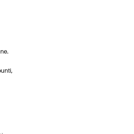
one.
unti,