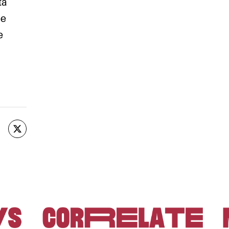
tà
me
e