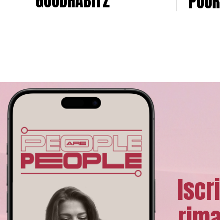
GOODHABITZ
POOR
Iscr
rima