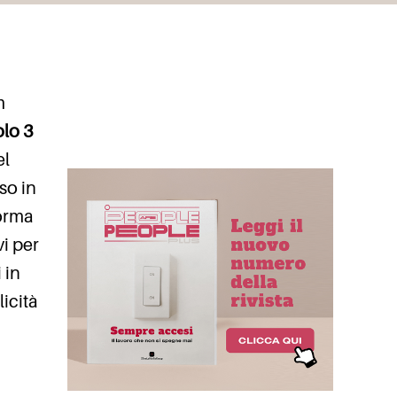
m
lo 3
el
so in
forma
vi per
 in
licità