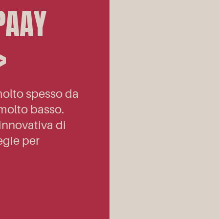
PAAY
»
 molto spesso da
molto basso.
 innovativa di
tegie per