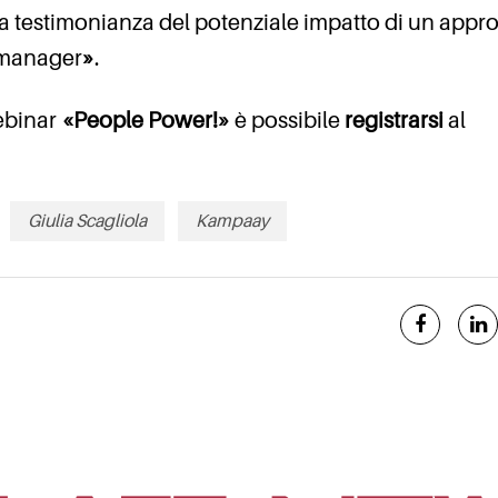
, a testimonianza del potenziale impatto di un appr
 manager
»
.
ebinar
«People Power!»
è possibile
registrarsi
al
Giulia Scagliola
Kampaay