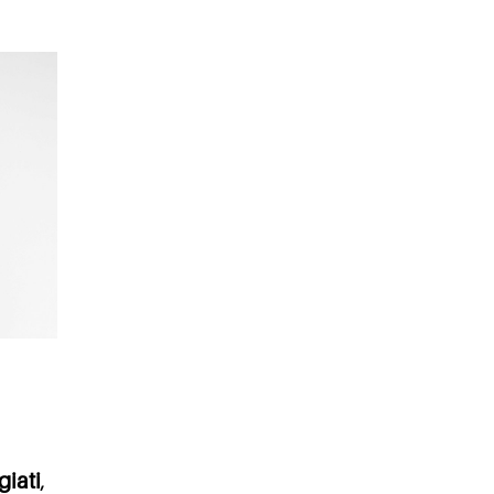
giati
,