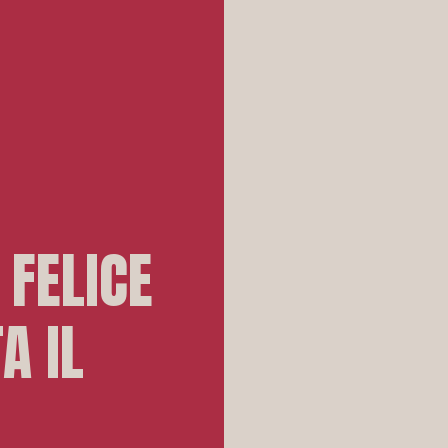
 FELICE
A IL
R