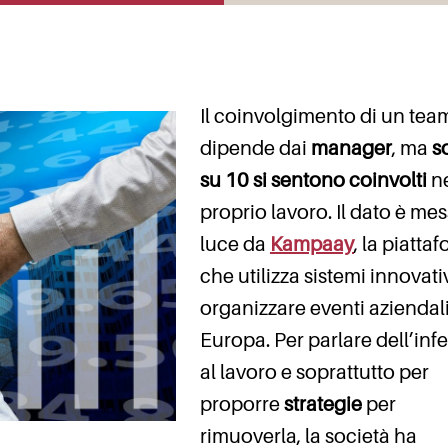
Il coinvolgimento di un tea
dipende dai
manager
, ma
so
su 10 si sentono coinvolti
n
proprio lavoro. Il dato è mes
luce da
Kampaay
, la piatta
che utilizza sistemi innovati
organizzare eventi aziendali
Europa. Per parlare dell’infe
al lavoro e soprattutto per
proporre
strategie
per
rimuoverla, la società ha