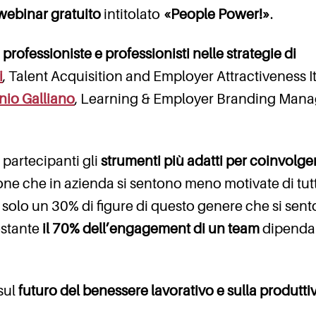
ebinar gratuito
intitolato
«People Power!»
.
o
professioniste e professionisti nelle strategie di
i
, Talent Acquisition and Employer Attractiveness It
nio Galliano
, Learning & Employer Branding Mana
i partecipanti gli
strumenti più adatti per coinvolg
sone che in azienda si sentono meno motivate di tutt
i solo un 30% di figure di questo genere che si sen
ostante
il 70% dell’engagement di un team
dipenda
 sul
futuro del benessere lavorativo e sulla produttiv