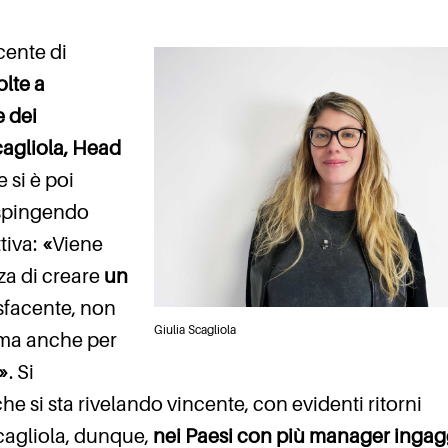
cente di
olte a
e dei
cagliola, Head
e si è poi
 spingendo
tiva:
«
Viene
za di creare
un
sfacente, non
Giulia Scagliola
 ma anche per
i»
. Si
he si sta rivelando vincente, con evidenti ritorni
Scagliola, dunque,
nei Paesi con più manager ingag