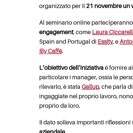
organizzato per il
21 novembre un w
Al seminario online parteciperann
engagement
, come
Laura Ciccarell
Spain and Portugal di
Essity
, e
Anto
Illy Caffè
.
L’obiettivo dell’iniziativa
è fornire a
particolare i manager, ossia le per
rilevarlo, è stata
Gallup
, che parla d
ingaggiate nel proprio lavoro, non
proprio da loro.
Il dato solleva importanti riflessioni
aziendale
.