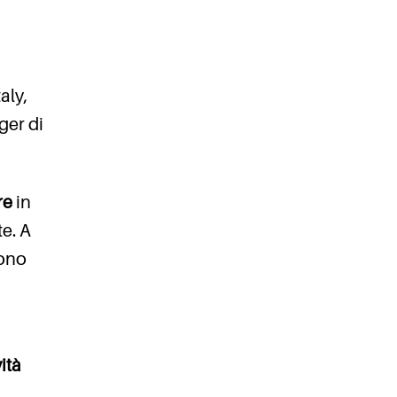
aly,
ger di
ere
in
e. A
tono
ità