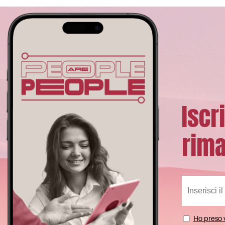
Iscr
rima
Ho preso v