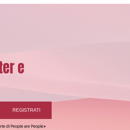
ter e
arte di People are People
*