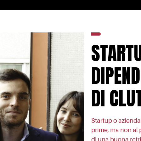
STARTU
DIPEND
DI CLU
Startup o azienda
prime, ma non al 
di una buona retr