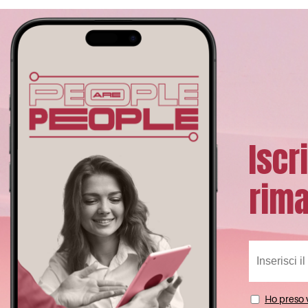
Iscr
rima
Ho preso v