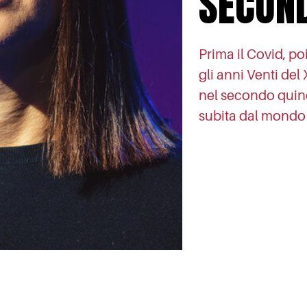
SECON
Prima il Covid, poi
gli anni Venti del
nel secondo quin
subita dal mondo 