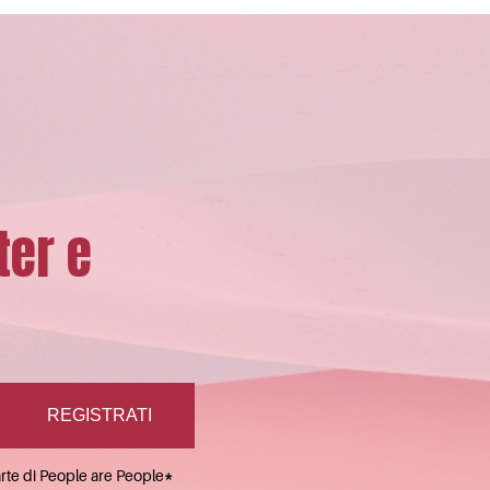
ter e
arte di People are People
*