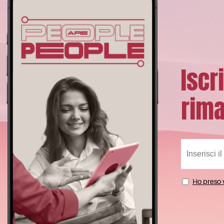
Iscr
rima
Ho preso v