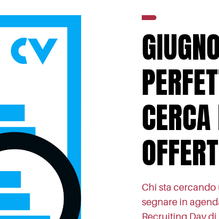
GIUGNO
PERFET
CERCA 
OFFERT
Chi sta cercando 
segnare in agenda
Recruiting Day d