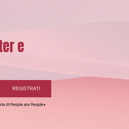
ter e
arte di People are People
*