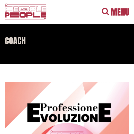
MENU
COACH