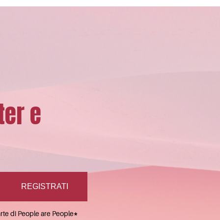
ter e
arte di People are People
*