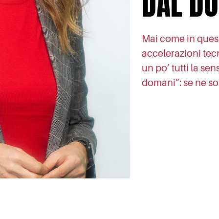
DAL D
Mai come in quest
accelerazioni te
un po’ tutti la se
domani”: se ne so