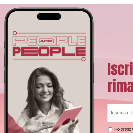
Iscr
rima
Ho preso v